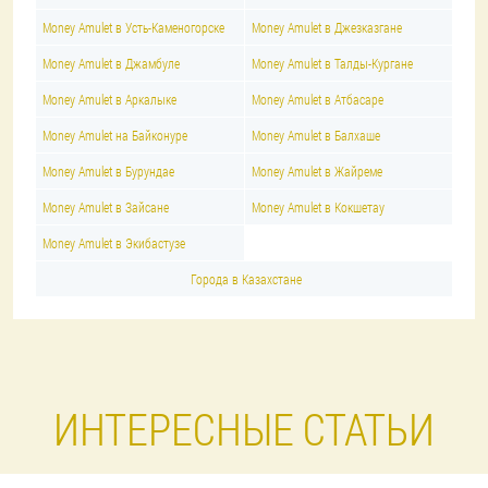
Money Amulet в Усть-Каменогорске
Money Amulet в Джезказгане
Money Amulet в Джамбуле
Money Amulet в Талды-Кургане
Money Amulet в Аркалыке
Money Amulet в Атбасаре
Money Amulet на Байконуре
Money Amulet в Балхаше
Money Amulet в Бурундае
Money Amulet в Жайреме
Money Amulet в Зайсане
Money Amulet в Кокшетау
Money Amulet в Экибастузе
Города в Казахстане
ИНТЕРЕСНЫЕ СТАТЬИ