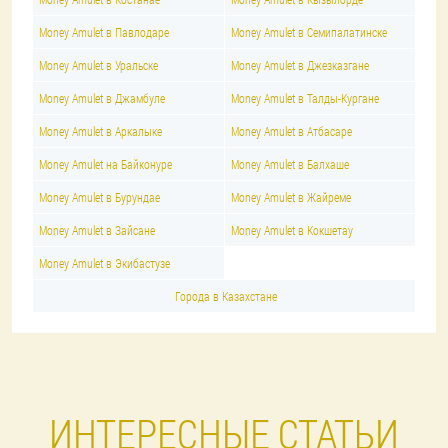
Money Amulet в Павлодаре
Money Amulet в Семипалатинске
Money Amulet в Уральске
Money Amulet в Джезказгане
Money Amulet в Джамбуле
Money Amulet в Талды-Кургане
Money Amulet в Аркалыке
Money Amulet в Атбасаре
Money Amulet на Байконуре
Money Amulet в Балхаше
Money Amulet в Бурундае
Money Amulet в Жайреме
Money Amulet в Зайсане
Money Amulet в Кокшетау
Money Amulet в Экибастузе
Города в Казахстане
ИНТЕРЕСНЫЕ СТАТЬИ