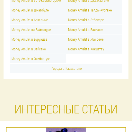
Money Amulet в Усть-Каменогорске
Money Amulet в Джезказгане
Money Amulet в Джамбуле
Money Amulet в Талды-Кургане
Money Amulet в Аркалыке
Money Amulet в Атбасаре
Money Amulet на Байконуре
Money Amulet в Балхаше
Money Amulet в Бурундае
Money Amulet в Жайреме
Money Amulet в Зайсане
Money Amulet в Кокшетау
Money Amulet в Экибастузе
Города в Казахстане
ИНТЕРЕСНЫЕ СТАТЬИ